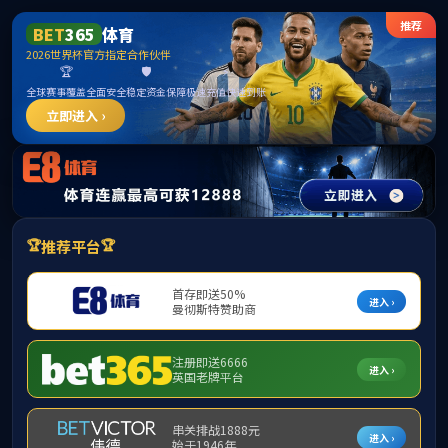
中国·2138cn太阳集团(SunCity·VIP认证)官
方网站-Official website
中山大学新华学院党建专题网
Toggl
naviga
2138CC太阳集团党校举行第二十四期
发展对象培训班
作者：
日期:
2025-04-14
为深入学习贯彻习近平新时代中国特色社
会主义思想和党的二十届三中全会精神，贯
彻落实《中国共产党发展党员工作细则》等