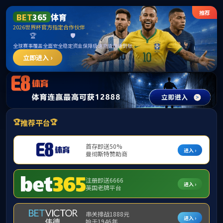
中国·2138cn太阳集团(SunCity·VIP认证)官
方网站-Official website
中山大学新华学院党建专题网
Toggl
naviga
​2138CC太阳集团中共2138CC太阳集团
委员会组织部发布倡议书的通知
作者：
日期:
2024-12-06
全校各级党组织、全体共产党员：
随着迎接本科教学工作合格评估向纵深推