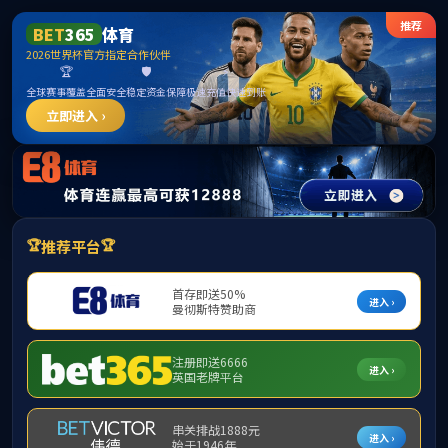
中国·2138cn太阳集团(SunCity·VIP认证)官
方网站-Official website
中山大学新华学院党建专题网
Toggl
naviga
2138CC太阳集团新闻宣传稿酬发放规
定
作者：
日期:
2022-03-31
2138CC太阳集团新闻宣传稿酬发
放规定
为
进一步完善新闻宣传
激励
机制，充分