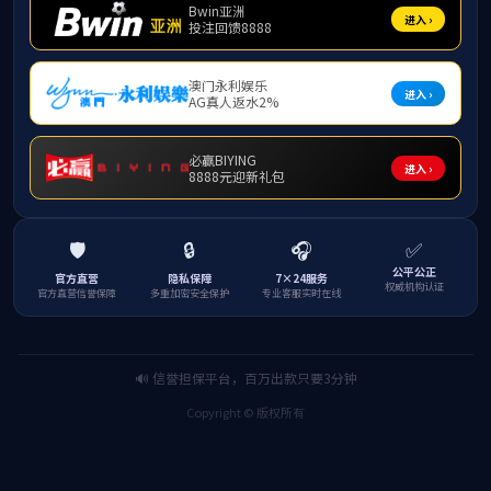
点击量：[
0
]