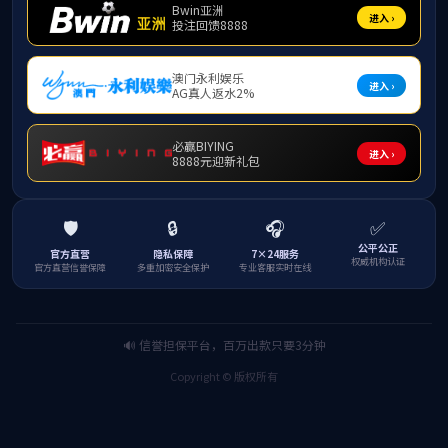
干、党员代表、青年骨干教
师代表、党外人士代表等共
计44人组成参训团队。
铭记历史，传承红色基因