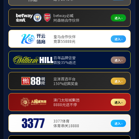
政务窗口单位就是非常重要的一环。如果服
务窗口公职人员作风不正，甚至吃拿卡要，
会严重影响党和政府的公信力，对于这类问
题，一旦发现必须严惩不贷。
山西省运城市纪委监委会同市公安局成立
工作专班紧密配合、联合行动，共同对运城
市车管领域的不正之风和腐败问题展开了一
场深入整治，严肃查处侵害群众利益的违纪
违法案件。